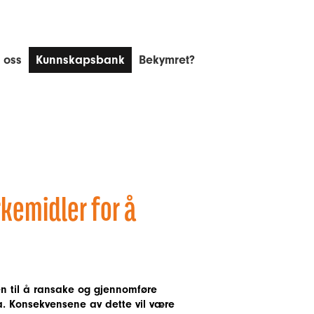
 oss
Kunnskapsbank
Bekymret?
rkemidler for å
ten til å ransake og gjennomføre
ka. Konsekvensene av dette vil være