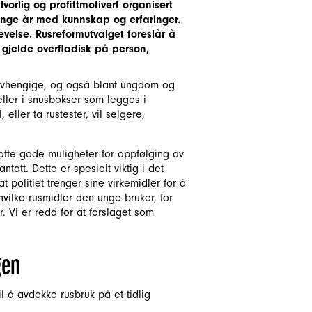
vorlig og profittmotivert organisert
nge år med kunnskap og erfaringer.
evelse. Rusreformutvalget foreslår å
gjelde overfladisk på person,
usavhengige, og også blant ungdom og
ller i snusbokser som legges i
eller ta rustester, vil selgere,
 ofte gode muligheter for oppfølging av
tatt. Dette er spesielt viktig i det
 politiet trenger sine virkemidler for å
hvilke rusmidler den unge bruker, for
. Vi er redd for at forslaget som
gen
il å avdekke rusbruk på et tidlig