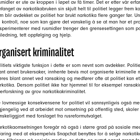
smidler er ute av kroppen i løpet av få timer. Det er etter vår erf
fanget av narkotikabruken sin skjult helt til politiet legger frem
m blir avdekket av politiet har brukt narkotika flere ganger før.
 kontroll, noe som kan gjøre det vanskelig å se at man har et p
sperimenterer med rusmidler trenger den grensesettingen som pol
iledning, tett oppfølging og hjelp.
rganisert kriminalitet
litiets viktigste funksjon i dette er som nevnt som avdekker. Politie
ant annet brukersaker, innhente bevis mot organiserte kriminelle ne
øres blant annet ved ransaking og medfører ofte at politiet kan e
rkotika. Dersom politiet ikke har hjemmel til for eksempel ransaki
terforskning av grov narkotikakriminalitet.
 lovmessige konsekvensene for politiet vil sannsynligvis også me
lgjengelig ved at arbeidet mot omsetning på offentlig sted, skole
nskeliggjort med forslaget fra rusreformutvalget.
rkotikaomsetningen foregår nå også i større grad på sosiale medie
faring med at eksempelvis Snapchat benyttes for å selge narkotik