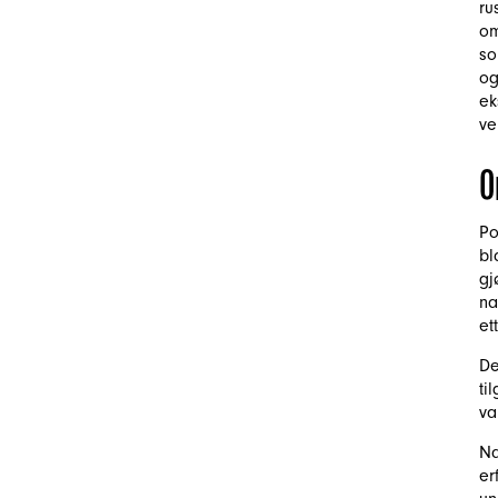
ru
om
so
og
ek
ve
O
Po
bl
gj
na
et
De
ti
va
Na
er