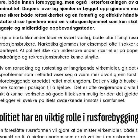
ore, både innen forebygging, men også i etterforskningen av al
iminalitet. Dagens lover og hjemler er bygget opp gjennom ma
sse sikrer både rettssikkerhet og en fornuftig og effektiv håndh
statte disse hjemlene med en visitasjonshjemmel som kun skal 
gasje og midlertidige oppbevaringssteder.
 skjule narkotika under klær er svært vanlig, både blant tungt r
kreasjonsbrukere. Narkotika gjemmes for eksempel ofte i sokker e
dertøyet. At politiet ikke kan undersøke under klær eller på bopel, 
ndreårige og rekreasjonsbrukere kunne utnytte.
lv om ransaking og rustesting er inngripende virkemidler, gir det
sproblemer som i ettertid viser seg å være mer alvorlig enn først an
sforebyggende arbeidet rettet mot ungdom. Det er viktig å huske at
nne komme i posisjon til å hjelpe. Det er ofte avgjørende å vite 
skt å kunne iverksette så gode tiltak som mulig for den det gjelder
religger vil svekke politiets avdekkende innsats i samfunnet.
olitiet har en viktig rolle i rusforebyggin
n foreslåtte rusreformen vil gjøre at de mister virkemidler, både t
dspunkt og til å hjelpe ungdom som er på vei inn i en ruskarriere.