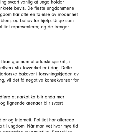
aring svært vanlig at unge holder
 konkrete bevis. De fleste ungdommene
 Ungdom har ofte en følelse av modenhet
roblem, og behov for hjelp. Unge som
itiet representerer, og de trenger
t kan gjennom etterforskingsskritt, i
ttverk slik lovverket er i dag. Dette
tterforske bakover i forsyningskjeden av
ng, vil det få negative konsekvenser for
dføre at narkotika blir enda mer
r og lignende arenaer blir svært
r og Internett. Politiet har allerede
a til ungdom. Når man vet hvor mye tid