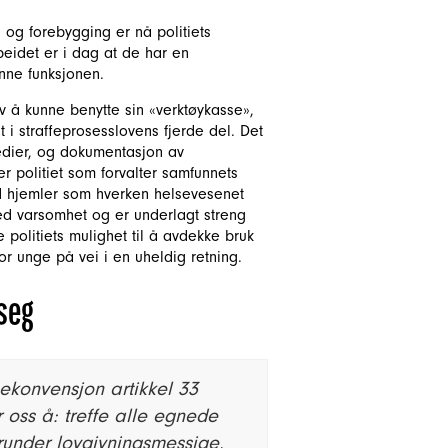
 og forebygging er nå politiets
rbeidet er i dag at de har en
enne funksjonen.
av å kunne benytte sin «verktøykasse»,
 i straffeprosesslovens fjerde del. Det
edier, og dokumentasjon av
r politiet som forvalter samfunnets
ed hjemler som hverken helsevesenet
ed varsomhet og er underlagt streng
e politiets mulighet til å avdekke bruk
or unge på vei i en uheldig retning.
 seg
ekonvensjon artikkel 33
 oss å:
treffe alle egnede
erunder lovgivningsmessige,