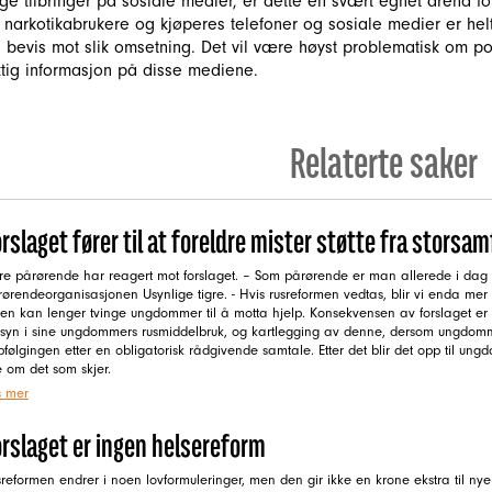
ge tilbringer på sosiale medier, er dette en svært egnet arena f
 narkotikabrukere og kjøperes telefoner og sosiale medier er hel
 bevis mot slik omsetning. Det vil være høyst problematisk om poli
ktig informasjon på disse mediene.
Relaterte saker
rslaget fører til at foreldre mister støtte fra storsa
re pårørende har reagert mot forslaget. – Som pårørende er man allerede i dag m
ørendeorganisasjonen Usynlige tigre. - Hvis rusreformen vedtas, blir vi enda mer
en kan lenger tvinge ungdommer til å motta hjelp. Konsekvensen av forslaget er at 
nsyn i sine ungdommers rusmiddelbruk, og kartlegging av denne, dersom ungdomm
følgingen etter en obligatorisk rådgivende samtale. Etter det blir det opp til u
e om det som skjer.
s mer
orslaget er ingen helsereform
reformen endrer i noen lovformuleringer, men den gir ikke en krone ekstra til nye h