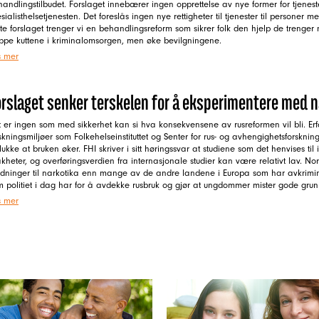
andlingstilbudet. Forslaget innebærer ingen opprettelse av nye former for tjenest
sialisthelsetjenesten. Det foreslås ingen nye rettigheter til tjenester til personer me
te forslaget trenger vi en behandlingsreform som sikrer folk den hjelp de trenger 
oppe kuttene i kriminalomsorgen, men øke bevilgningene.
s mer
orslaget senker terskelen for å eksperimentere med n
 er ingen som med sikkerhet kan si hva konsekvensene av rusreformen vil bli. Erf
skningsmiljøer som Folkehelseinstituttet og Senter for rus- og avhengighetsforskni
lukke at bruken øker. FHI skriver i sitt høringssvar at studiene som det henvises til
kheter, og overføringsverdien fra internasjonale studier kan være relativt lav. Nor
ldninger til narkotika enn mange av de andre landene i Europa som har avkrimina
 politiet i dag har for å avdekke rusbruk og gjør at ungdommer mister gode grunner
s mer