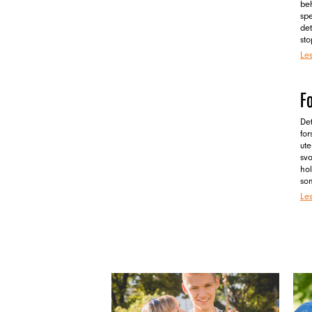
beh
spe
det
st
Le
F
Det
for
ute
sva
ho
som
Le