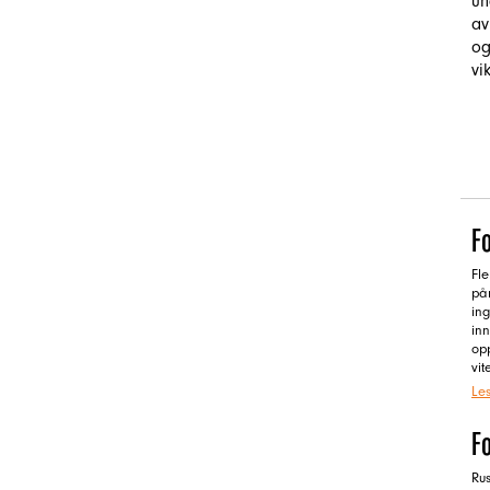
un
av
og
vi
Fo
Fle
pår
ing
in
opp
vit
Le
F
Rus