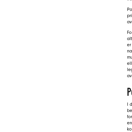
Po
pr
av
Fo
al
er
na
mu
el
le
av
P
I 
be
fo
en
ko