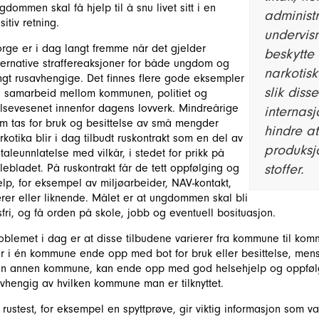
gdommen skal få hjelp til å snu livet sitt i en
administr
sitiv retning.
undervisn
rge er i dag langt fremme når det gjelder
beskytte 
ternative straffereaksjoner for både ungdom og
narkotisk
ngt rusavhengige. Det finnes flere gode eksempler
slik diss
 samarbeid mellom kommunen, politiet og
lsevesenet innenfor dagens lovverk. Mindreårige
internasj
m tas for bruk og besittelse av små mengder
hindre at
rkotika blir i dag tilbudt ruskontrakt som en del av
produksj
taleunnlatelse med vilkår, i stedet for prikk på
stoffer.
llebladet. På ruskontrakt får de tett oppfølging og
elp, for eksempel av miljøarbeider, NAV-kontakt,
rer eller liknende. Målet er at ungdommen skal bli
sfri, og få orden på skole, jobb og eventuell bosituasjon.
oblemet i dag er at disse tilbudene varierer fra kommune til k
r i én kommune ende opp med bot for bruk eller besittelse, me
en annen kommune, kan ende opp med god helsehjelp og oppfølgin
vhengig av hvilken kommune man er tilknyttet.
 rustest, for eksempel en spyttprøve, gir viktig informasjon som va