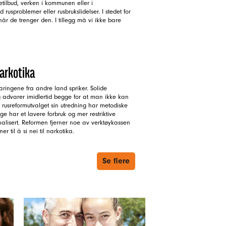
etilbud, verken i kommunen eller i
d rusproblemer eller rusbrukslidelser. I stedet for
når de trenger den. I tillegg må vi ikke bare
arkotika
aringene fra andre land spriker. Solide
ng advarer imidlertid begge for at man ikke kan
 i rusreformutvalget sin utredning har metodiske
ge har et lavere forbruk og mer restriktive
lisert. Reformen fjerner noe av verktøykassen
 til å si nei til narkotika.
Se flere