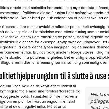
litiets arbeid med narkotika har endret seg mye de siste ti årene,
imærstrategi. Politiets viktigste funksjon i det rusforebyggende a
dekkerrolle. Det er bred politisk enighet om at politiet skal ha d
r å kunne utføre denne avdekker-rollen er politiet helt avhengig 
tså de tvangsmidler i forbindelse med etterforskning som er omtalt
 hovedsakelig snakk om ransaking av person, sted og digitale m
rkotikabruk gjennom for eksempel spyttprøver og urinprøver. Det e
ligheter til å gjøre denne typen inngripen, og de innehar derm
ler barnevernet har. Bruk av tvangsmidler i Norge utøves i dag m
galitetskontroll fra påtalemyndigheten. Det er viktig å oppretthold
 illegale rusmidler for å kunne gripe inn så tidlig som mulig overf
olitiet hjelper ungdom til å slutte å ruse
dag blir unge med en risikofylt atferd innkalt til
kymringssamtale med sine foreldre/foresatte og
FNs barn
rebyggende politi. I samtalen blir de involverte
pålegger
ige om en plan for hvordan ungdommen skal
mme ut av et negativt miljø. Målet er at
tiltak, h