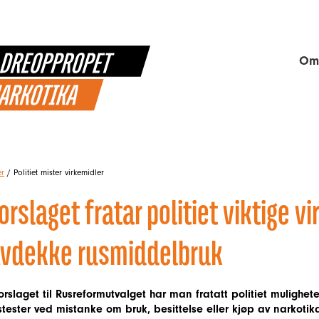
Om
er
/
Politiet mister virkemidler
orslaget fratar politiet viktige vi
vdekke rusmiddelbruk
forslaget til Rusreformutvalget har man fratatt politiet mulighe
stester ved mistanke om bruk, besittelse eller kjøp av narkoti