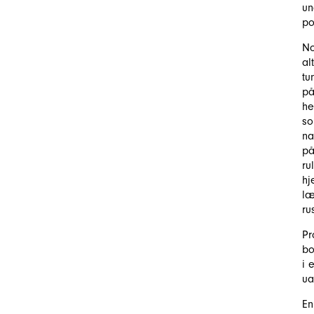
un
po
No
al
tu
på
he
so
na
på
ru
hj
læ
ru
Pr
bo
i 
ua
En