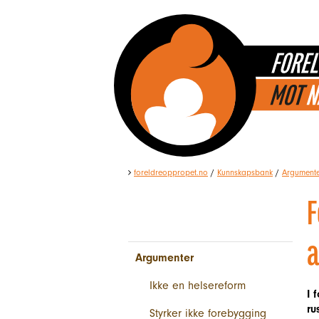
foreldreoppropet.no
/
Kunnskapsbank
/
Argument
F
a
Argumenter
Ikke en helsereform
I 
ru
Styrker ikke forebygging