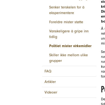
st
kr
Senker terskelen for å
Di
eksperimentere
er
ba
Foreldre mister støtte
Å
Vanskeligere å gripe inn
re
tidlig
un
mi
Politiet mister virkemidler
Se
Skiller ikke mellom ulike
ru
grupper
ru
ku
FAQ
ra
fo
Artikler
P
Videoer
De
ti