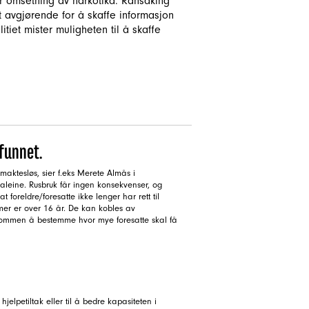
or omsetning av narkotika. Ransaking
t avgjørende for å skaffe informasjon
tiet mister muligheten til å skaffe
mfunnet.
aktesløs, sier f.eks Merete Almås i
 aleine. Rusbruk får ingen konsekvenser, og
foreldre/foresatte ikke lenger har rett til
er er over 16 år. De kan kobles av
ngdommen å bestemme hvor mye foresatte skal få
jelpetiltak eller til å bedre kapasiteten i