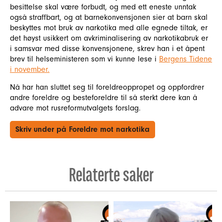
besittelse skal være forbudt, og med ett eneste unntak
også straffbart, og at barnekonvensjonen sier at barn skal
beskyttes mot bruk av narkotika med alle egnede tiltak, er
det høyst usikkert om avkriminalisering av narkotikabruk er
i samsvar med disse konvensjonene, skrev han i et åpent
brev til helseministeren som vi kunne lese i
Bergens Tidene
i november.
Nå har han sluttet seg til foreldreoppropet og oppfordrer
andre foreldre og besteforeldre til så sterkt dere kan å
advare mot rusreformutvalgets forslag.
Skriv under på Foreldre mot narkotika
Relaterte saker