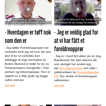
- Hverdagen er tøff nok
- Jeg er veldig glad for
som den er
at vi har fått et
foreldreopprør
- Jeg støtter Foreldreoppropet mot
narkotika fordi jeg vet hvor lite som
skal til for at narkotika kan
- Jeg er i hvert fall sikker på en ting.
ødelegge et ungt menneskes liv.
Rusreformen blir ikke akkurat slik
Anders Skoland er leder for en av
som utvalget har ønsket seg,
Frelsesarmeens menigheter i Oslo
sier
Kari Kjønaas Kjos
som sitter i
sentrum og trebarnspappa. Han er
justiskomiteen for
Fremskrittspartiet
opptatt av å tilby gode og trygge
FrP
. Hun ønsker et foreldreopprør
rusfrie arenaer.
velkommen.
Les mer
Les mer