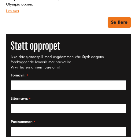
Olympiatoppen.
Les mer
Se flere
Støtt oppropet
Ikke driv sjansespill med ungdommen vår. Styrk dagens
forebyggende lovverk mot narkotika.
Vi vil ha
en annen rusreform
!
Fornavn:
Etternavn:
Postnummer: