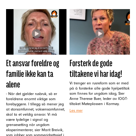
Et ansvar foreldre og
Forsterk de gode
familie ikke kan ta
tiltakene vi har idag!
alene
Vi trenger en rusreform som er med
på å forsterke alle gode hjelpetiltak
som finnes for ungdom idag, Sier
- Når det gjelder rusbruk, så er
Anne Therese Buer, leder av IOGT-
foreldrene enormt viktige som
tiltaket Møteplassen i Karmøy.
forebyggere. I tillegg så mener jeg
at storsamfunnet, voksensamfunnet,
Les mer
skal ta et veldig ansvar. Vi må
være tydelige i signal og
grensesetting når ungdom
eksperimenterer, sier Marit Breivik,
som jobber som sommeridrettssjef i